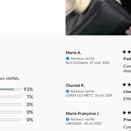
Marie A.
Acheteur vérifié
Parf
Bois Guillaume, 27 mars 2025
Cor
desc
s vérifiés.
Chantal K.
93%
Acheteur vérifié
cha
LORRY LES METZ, 10 oct 2024
7%
Effi
0%
0%
Marie-Françoise J.
0%
Acheteur vérifié
Prod
LAROQUE , 30 oct 2023
Conf