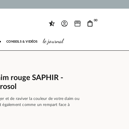
00
le journal
●
CONSEILS & VIDÉOS
aim rouge SAPHIR -
rosol
r et de raviver la couleur de votre daim ou
it également comme un rempart face à