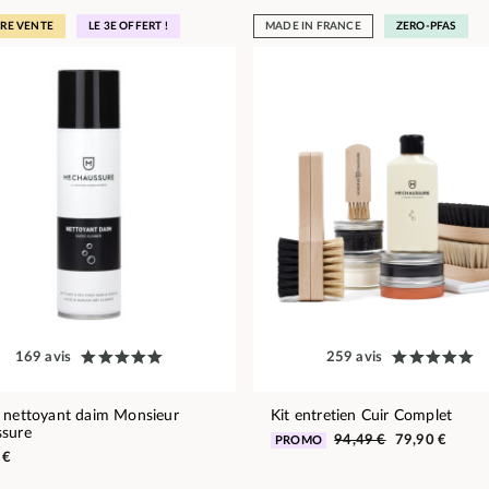
URE VENTE
LE 3E OFFERT !
MADE IN FRANCE
ZERO-PFAS
169 avis
259 avis
 nettoyant daim Monsieur
Kit entretien Cuir Complet
sure
94,49 €
79,90 €
PROMO
 €