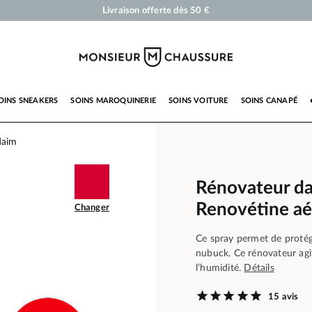
Cirages et produits d'entretien pour chaussures, sneakers et maroquinerie
Votre commande sera expédiée en 24 heures ouvrées
Paiement en 3x 4x par carte bancaire dès 50 €
Livraison offerte dès 50 €
OINS SNEAKERS
SOINS MAROQUINERIE
SOINS VOITURE
SOINS CANAPÉ
daim
Rénovateur d
Renovétine aé
Changer
Ce spray permet de protége
nubuck. Ce rénovateur ag
l’humidité.
Détails
15 avis