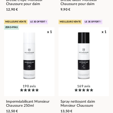
Brosse crêpe Monsieur
Brosse laiton Monsieur
Chaussure pour daim
Chaussure pour daim
12,90 €
9,90 €
MEILLEURE VENTE
LE 3E OFFERT !
MEILLEURE VENTE
LE 3E OFFERT !
ZERO-PFAS
x 1
x 1
190 avis
169 avis
Imperméabilisant Monsieur
Spray nettoyant daim
Chaussure 250ml
Monsieur Chaussure
12,50 €
13,50 €