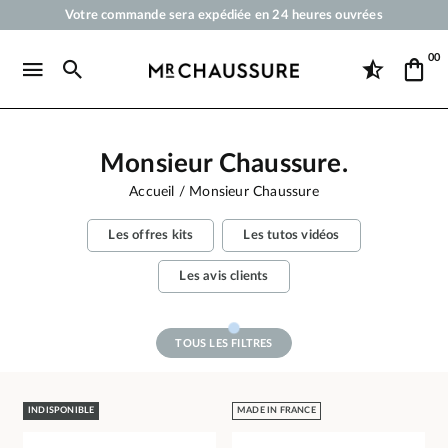
Votre commande sera expédiée en 24 heures ouvrées
Paiement en 3x 4x par carte bancaire dès 50 €
00
Livraison offerte dès 50 €
Cirages et produits d'entretien pour chaussures, sneakers et maroquineri
Monsieur Chaussure.
Accueil
Monsieur Chaussure
Les offres kits
Les tutos vidéos
Les avis clients
TOUS LES FILTRES
INDISPONIBLE
MADE IN FRANCE