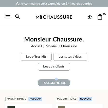
Votre commande sera expédiée en 24 heures ouvrées
Paiement en 3x 4x par carte bancaire dès 50 €
00
Livraison offerte dès 50 €
Cirages et produits d'entretien pour chaussures, sneakers et maroquineri
Monsieur Chaussure.
Accueil
Monsieur Chaussure
Les offres kits
Les tutos vidéos
Les avis clients
TOUS LES FILTRES
MADE IN FRANCE
NOUVEAU
MADE IN FRANCE
NOUVEAU