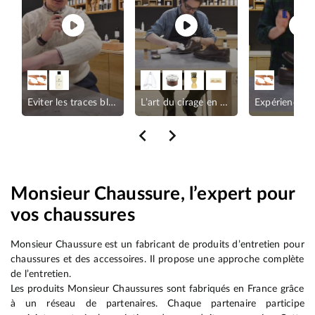
s marques
Eviter les traces blanches
L’art du cirage en 3 étapes
Expérience s
Monsieur Chaussure, l’expert pour
vos chaussures
Monsieur Chaussure est un fabricant de produits d’entretien pour
chaussures et des accessoires. Il propose une approche complète
de l’entretien.
Les produits Monsieur Chaussures sont fabriqués en France grâce
à un réseau de partenaires. Chaque partenaire participe