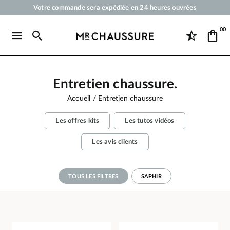
Votre commande sera expédiée en 24 heures ouvrées
Paiement en 3x 4x par carte bancaire dès 50 €
00
Livraison offerte dès 50 €
Cirages et produits d'entretien pour chaussures, sneakers et maroquineri
Entretien chaussure.
Accueil
Entretien chaussure
Les offres kits
Les tutos vidéos
Les avis clients
TOUS LES FILTRES
SAPHIR