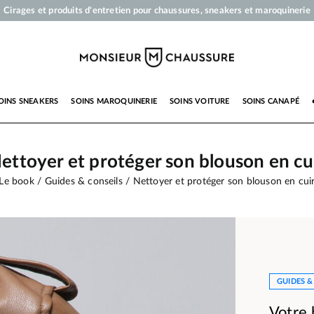
Votre commande sera expédiée en 24 heures ouvrées
Paiement en 3x 4x par carte bancaire dès 50 €
Livraison offerte dès 50 €
Cirages et produits d'entretien pour chaussures, sneakers et maroquinerie
OINS SNEAKERS
SOINS MAROQUINERIE
SOINS VOITURE
SOINS CANAPÉ
ettoyer et protéger son blouson en cu
Le book
Guides & conseils
Nettoyer et protéger son blouson en cui
GUIDES &
Votre 