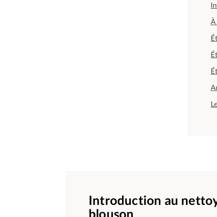
I
À
É
É
É
A
Le
Introduction au netto
blouson