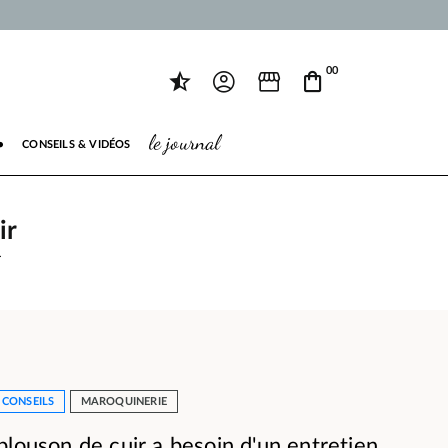
00
le journal
●
CONSEILS & VIDÉOS
ir
r
 CONSEILS
MAROQUINERIE
blouson de cuir a besoin d'un entretien