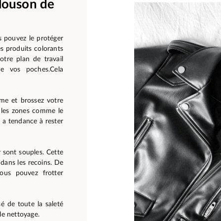
blouson de
us pouvez le protéger
es produits colorants
otre plan de travail
de vos poches.Cela
me et brossez votre
r les zones comme le
e a tendance à rester
r sont souples. Cette
 dans les recoins. De
ous pouvez frotter
é de toute la saleté
le nettoyage.